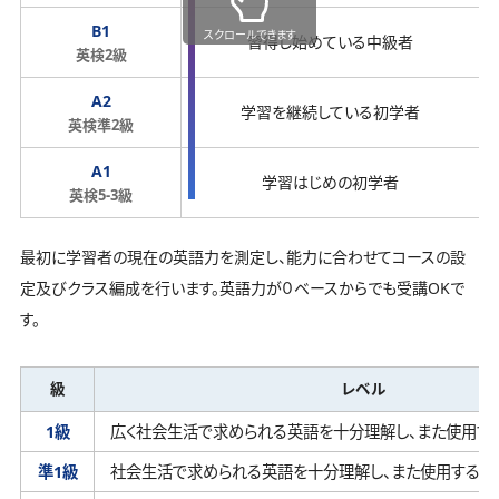
B1
スクロールできます
習得し始めている中級者
英検2級
A2
学習を継続している初学者
英検準2級
A1
学習はじめの初学者
英検5-3級
最初に学習者の現在の英語力を測定し、能力に合わせてコースの設
定及びクラス編成を行います。英語力が０ベースからでも受講OKで
す。
級
レベル
1級
広く社会生活で求められる英語を十分理解し、
また使用す
準1級
社会生活で求められる英語を十分理解し、
また使用するこ