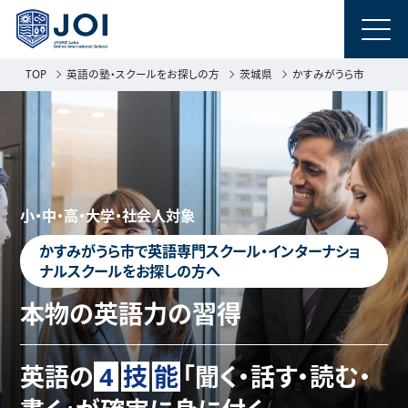
TOP
英語の塾・スクールをお探しの方
茨城県
かすみがうら市
小・中・高・大学・社会人対象
かすみがうら市で英語専門スクール・インターナショ
ナルスクールをお探しの方へ
本物の英語力の習得
英語の
4
技
能
「聞く・話す・読む・