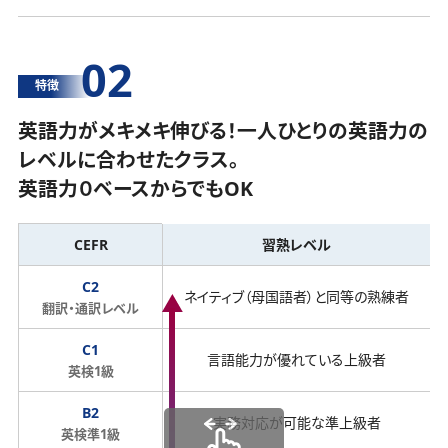
02
特徴
英語力がメキメキ伸びる！一人ひとりの英語力の
レベルに合わせたクラス。
英語力０ベースからでもOK
CEFR
習熟レベル
C2
ネイティブ（母国語者）と同等の熟練者
翻訳・通訳レベル
C1
言語能力が優れている上級者
英検1級
B2
実務対応が可能な準上級者
英検準1級