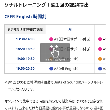
ソナルトレーニング＋週１回の課題提出
CEFR English 時間割
月
表示時刻は日本時間で表記
13:30-14:00
A1（日本語サポート付き）
A1
18:20-18:50
A1（日本語サポート付き）
A1
19:00-19:30
A1（All English）
A1（A
スクロールできます
19:50-20:50
A2（All English）
A2（A
※週1回（30分）ご希望の時間帯でUnits of Soundのパーソナルトレ
ーニングが入ります。
オンラインで集中できる時間を想定して授業時間は30分に設定され
ています。出来るだけ毎日英語に触れる事が重要になるので、週４回