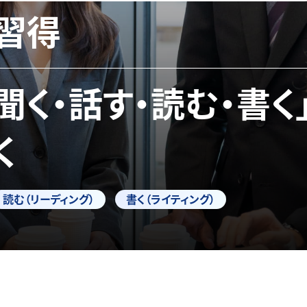
習得
「聞く・話す・読む・書く
く
読む（リーディング）
書く（ライティング）