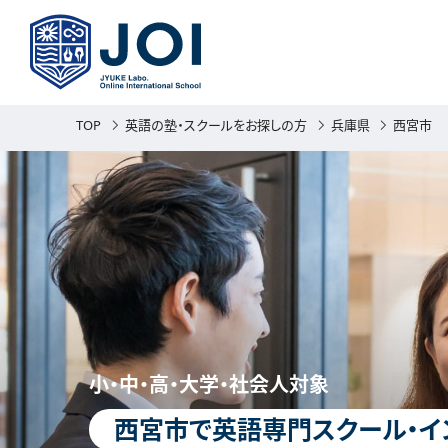
TOP
英語の塾・スクールをお探しの方
兵庫県
西宮市
小・中・高・大学・社会人対象
西宮市で英語専門スクール・イ