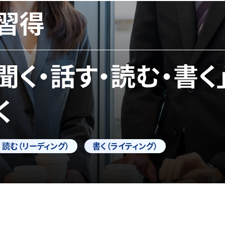
習得
「聞く・話す・読む・書く
く
読む（リーディング）
書く（ライティング）