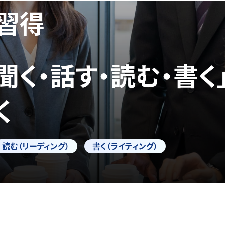
習得
「聞く・話す・読む・書く
く
読む（リーディング）
書く（ライティング）