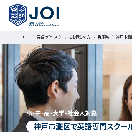
TOP
英語の塾・スクールをお探しの方
兵庫県
神戸市灘
小・中・高・大学・社会人対象
神戸市灘区で英語専門スクール