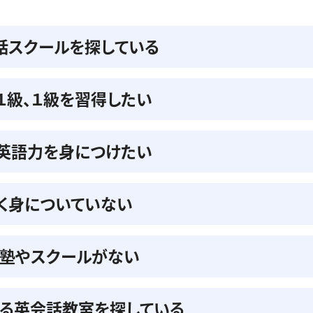
話スクールを探している
準１級、１級を習得したい
の英語力を身につけたい
く身についていない
る塾やスクールがない
る英会話教室を探している