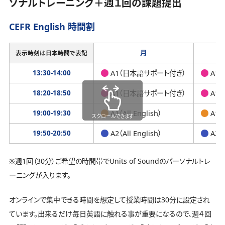
ソナルトレーニング＋週１回の課題提出
CEFR English 時間割
月
表示時刻は日本時間で表記
13:30-14:00
A1（日本語サポート付き）
A1
18:20-18:50
A1（日本語サポート付き）
A1
19:00-19:30
A1（All English）
A1（A
スクロールできます
19:50-20:50
A2（All English）
A2（A
※週1回（30分）ご希望の時間帯でUnits of Soundのパーソナルトレ
ーニングが入ります。
オンラインで集中できる時間を想定して授業時間は30分に設定され
ています。出来るだけ毎日英語に触れる事が重要になるので、週４回