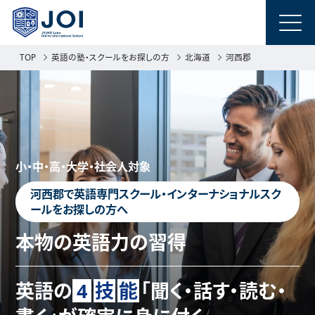
TOP
英語の塾・スクールをお探しの方
北海道
河西郡
小・中・高・大学・社会人対象
河西郡で英語専門スクール・インターナショナルスク
ールをお探しの方へ
本物の英語力の習得
英語の
4
技
能
「聞く・話す・読む・