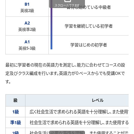
B1
スクロールできます
習得し始めている中級者
英検2級
A2
学習を継続している初学者
英検準2級
A1
学習はじめの初学者
英検5-3級
最初に学習者の現在の英語力を測定し、能力に合わせてコースの設
定及びクラス編成を行います。英語力が０ベースからでも受講OKで
す。
級
レベル
1級
広く社会生活で求められる英語を十分理解し、
また使用す
準1級
社会生活で求められる英語を十分理解し、
また使用するこ
2級
社会生活に必要な英語を理解し、
また使用することができ