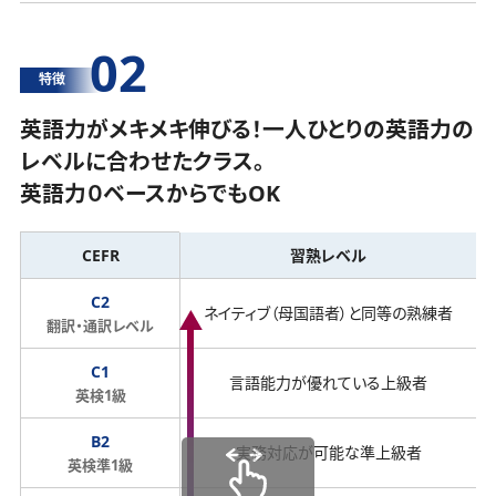
02
特徴
英語力がメキメキ伸びる！一人ひとりの英語力の
レベルに合わせたクラス。
英語力０ベースからでもOK
CEFR
習熟レベル
C2
ネイティブ（母国語者）と同等の熟練者
翻訳・通訳レベル
C1
言語能力が優れている上級者
英検1級
B2
実務対応が可能な準上級者
英検準1級