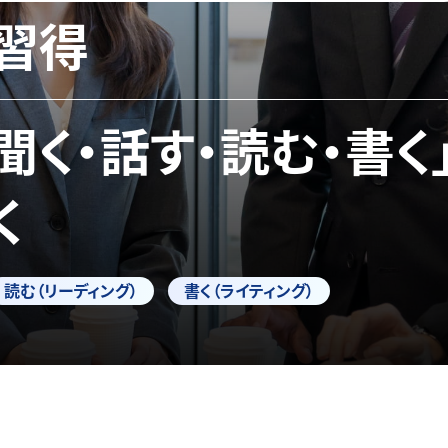
習得
「聞く・話す・読む・書く
く
読む（リーディング）
書く（ライティング）