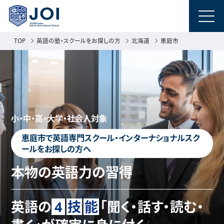
TOP
英語の塾・スクールをお探しの方
北海道
恵庭市
小・中・高・大学・社会人対象
恵庭市で英語専門スクール・インターナショナルスク
ールをお探しの方へ
本物の英語力の習得
英語の
4
技
能
「聞く・話す・読む・