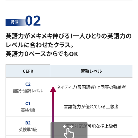
02
特徴
英語力がメキメキ伸びる！一人ひとりの英語力の
レベルに合わせたクラス。
英語力０ベースからでもOK
CEFR
習熟レベル
C2
ネイティブ（母国語者）と同等の熟練者
翻訳・通訳レベル
C1
言語能力が優れている上級者
英検1級
B2
実務対応が可能な準上級者
英検準1級