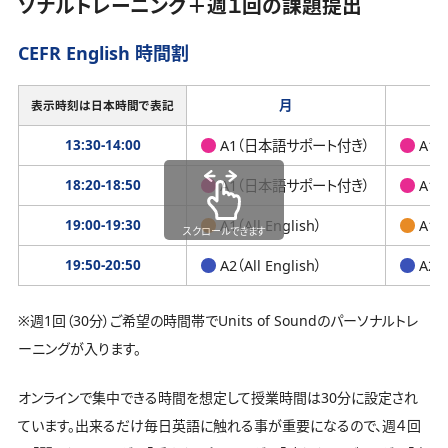
ソナルトレーニング＋週１回の課題提出
CEFR English 時間割
月
表示時刻は日本時間で表記
13:30-14:00
A1（日本語サポート付き）
A1
18:20-18:50
A1（日本語サポート付き）
A1
19:00-19:30
A1（All English）
A1（A
スクロールできます
19:50-20:50
A2（All English）
A2（A
※週1回（30分）ご希望の時間帯でUnits of Soundのパーソナルトレ
ーニングが入ります。
オンラインで集中できる時間を想定して授業時間は30分に設定され
ています。出来るだけ毎日英語に触れる事が重要になるので、週４回