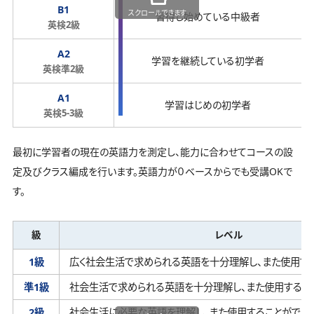
B1
スクロールできます
習得し始めている中級者
英検2級
A2
学習を継続している初学者
英検準2級
A1
学習はじめの初学者
英検5-3級
最初に学習者の現在の英語力を測定し、能力に合わせてコースの設
定及びクラス編成を行います。英語力が０ベースからでも受講OKで
す。
級
レベル
1級
広く社会生活で求められる英語を十分理解し、
また使用す
準1級
社会生活で求められる英語を十分理解し、
また使用するこ
2級
社会生活に必要な英語を理解し、
また使用することができ