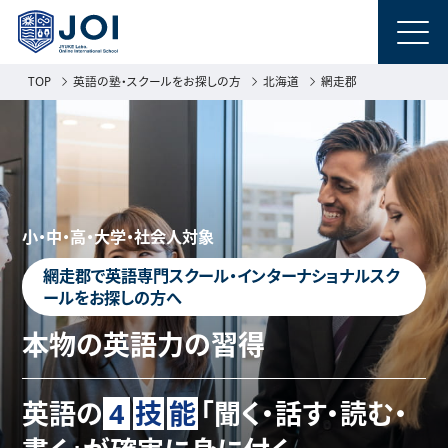
TOP
英語の塾・スクールをお探しの方
北海道
網走郡
小・中・高・大学・社会人対象
網走郡で英語専門スクール・インターナショナルスク
ールをお探しの方へ
本物の英語力の習得
英語の
4
技
能
「聞く・話す・読む・