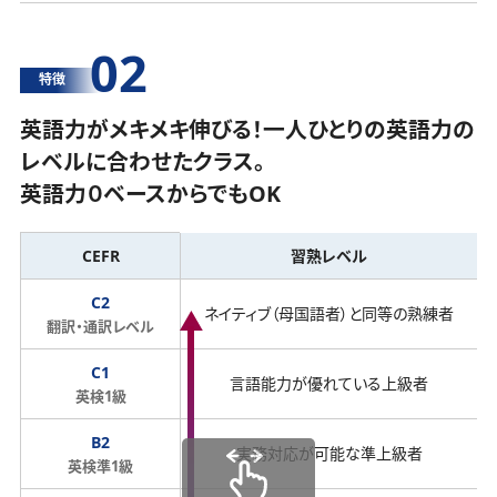
02
特徴
英語力がメキメキ伸びる！一人ひとりの英語力の
レベルに合わせたクラス。
英語力０ベースからでもOK
CEFR
習熟レベル
C2
ネイティブ（母国語者）と同等の熟練者
翻訳・通訳レベル
C1
言語能力が優れている上級者
英検1級
B2
実務対応が可能な準上級者
英検準1級