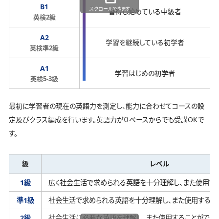
B1
スクロールできます
習得し始めている中級者
英検2級
A2
学習を継続している初学者
英検準2級
A1
学習はじめの初学者
英検5-3級
最初に学習者の現在の英語力を測定し、能力に合わせてコースの設
定及びクラス編成を行います。英語力が０ベースからでも受講OKで
す。
級
レベル
1級
広く社会生活で求められる英語を十分理解し、
また使用す
準1級
社会生活で求められる英語を十分理解し、
また使用するこ
2級
社会生活に必要な英語を理解し、
また使用することができ