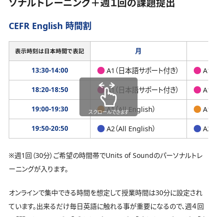
ソナルトレーニング＋週１回の課題提出
CEFR English 時間割
月
表示時刻は日本時間で表記
13:30-14:00
A1（日本語サポート付き）
A1
18:20-18:50
A1（日本語サポート付き）
A1
19:00-19:30
A1（All English）
A1（A
スクロールできます
19:50-20:50
A2（All English）
A2（A
※週1回（30分）ご希望の時間帯でUnits of Soundのパーソナルトレ
ーニングが入ります。
オンラインで集中できる時間を想定して授業時間は30分に設定され
ています。出来るだけ毎日英語に触れる事が重要になるので、週４回