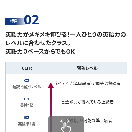
02
特徴
英語力がメキメキ伸びる！一人ひとりの英語力の
レベルに合わせたクラス。
英語力０ベースからでもOK
CEFR
習熟レベル
C2
ネイティブ（母国語者）と同等の熟練者
翻訳・通訳レベル
C1
言語能力が優れている上級者
英検1級
B2
実務対応が可能な準上級者
英検準1級