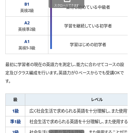
B1
スクロールできます
習得し始めている中級者
英検2級
A2
学習を継続している初学者
英検準2級
A1
学習はじめの初学者
英検5-3級
最初に学習者の現在の英語力を測定し、能力に合わせてコースの設
定及びクラス編成を行います。英語力が０ベースからでも受講OKで
す。
級
レベル
1級
広く社会生活で求められる英語を十分理解し、
また使用す
準1級
社会生活で求められる英語を十分理解し、
また使用するこ
2級
社会生活に必要な英語を理解し、
また使用することができ