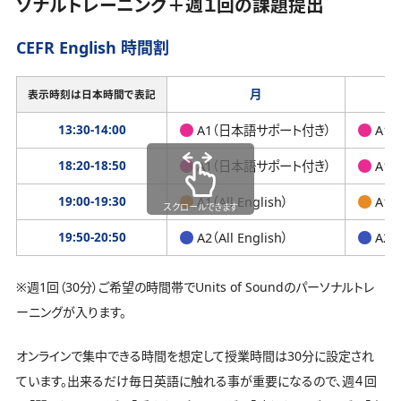
ソナルトレーニング＋週１回の課題提出
CEFR English 時間割
月
表示時刻は日本時間で表記
13:30-14:00
A1（日本語サポート付き）
A1
18:20-18:50
A1（日本語サポート付き）
A1
19:00-19:30
A1（All English）
A1（A
スクロールできます
19:50-20:50
A2（All English）
A2（A
※週1回（30分）ご希望の時間帯でUnits of Soundのパーソナルトレ
ーニングが入ります。
オンラインで集中できる時間を想定して授業時間は30分に設定され
ています。出来るだけ毎日英語に触れる事が重要になるので、週４回