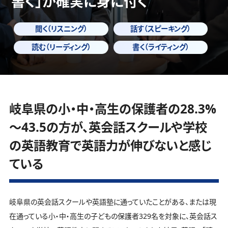
書く」
が確実に身に付く
聞く（リスニング）
話す（スピーキング）
読む（リーディング）
書く（ライティング）
岐阜県の小・中・高生の保護者の28.3%
～43.5の方が、英会話スクールや学校
の英語教育で英語力が伸びないと感じ
ている
岐阜県の英会話スクールや英語塾に通っていたことがある、または現
在通っている小・中・高生の子どもの保護者329名を対象に、英会話ス