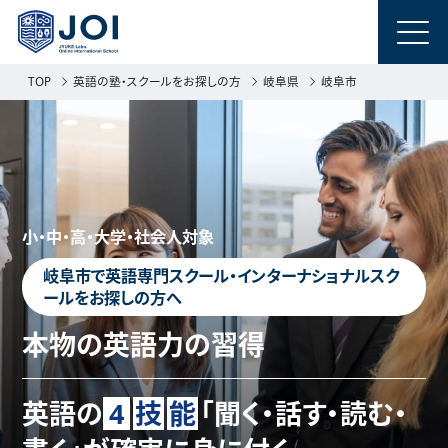
TOP
英語の塾・スクールをお探しの方
岐阜県
岐阜市
小・中・高・大学・社会人対象
岐阜市で英語専門スクール・インターナショナルスク
ールをお探しの方へ
本物の英語力の習得
英語の
4
技
能
「聞く・話す・読む・