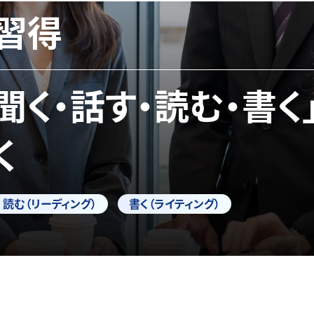
習得
「聞く・話す・読む・書く
く
読む（リーディング）
書く（ライティング）