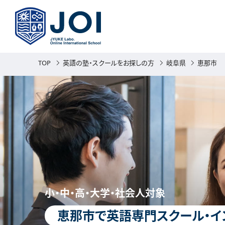
TOP
英語の塾・スクールをお探しの方
岐阜県
恵那市
小・中・高・大学・社会人対象
恵那市で英語専門スクール・イ