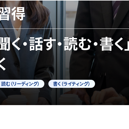
習得
「聞く・話す・読む・書く
く
読む（リーディング）
書く（ライティング）