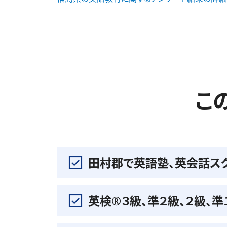
こ
田村郡で英語塾、英会話ス
英検®️３級、準２級、２級、