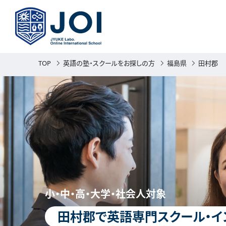
TOP
英語の塾・スクールをお探しの方
福島県
田村郡
小・中・高・大学・社会人対象
田村郡で英語専門スクール・イ