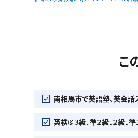
こ
南相馬市で英語塾、英会話
英検®️３級、準２級、２級、