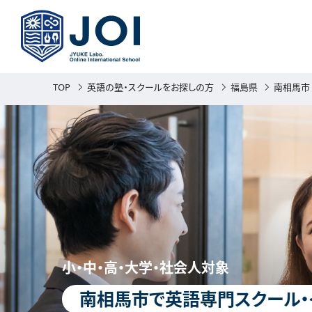
TOP
英語の塾・スクールをお探しの方
福島県
南相馬市
小・中・高・大学・社会人対象
南相馬市で英語専門スクール・