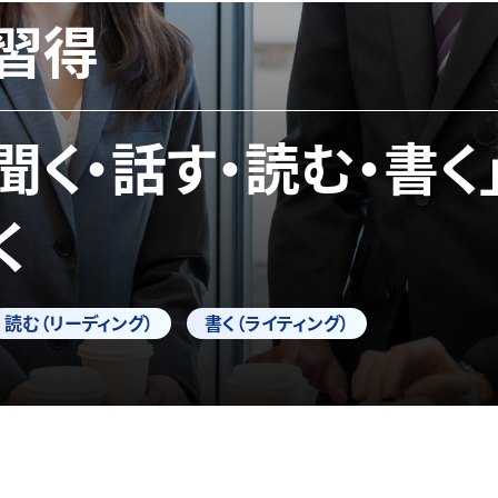
習得
「聞く・話す・読む・書く
く
読む（リーディング）
書く（ライティング）