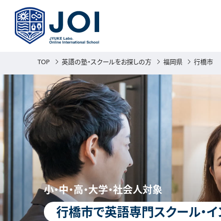
TOP
英語の塾・スクールをお探しの方
福岡県
行橋市
小・中・高・大学・社会人対象
行橋市で英語専門スクール・イ