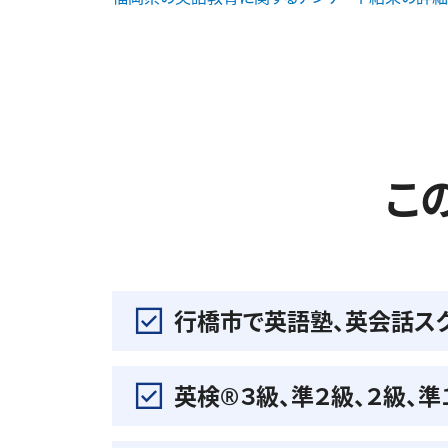
こ
行橋市で英語塾、英会話ス
英検®️３級、準２級、２級、