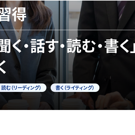
習得
「聞く・話す・読む・書く
く
読む（リーディング）
書く（ライティング）