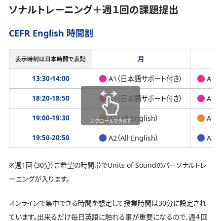
ソナルトレーニング＋週１回の課題提出
CEFR English 時間割
月
表示時刻は日本時間で表記
13:30-14:00
A1（日本語サポート付き）
A1
18:20-18:50
A1（日本語サポート付き）
A1
19:00-19:30
A1（All English）
A1（A
スクロールできます
19:50-20:50
A2（All English）
A2（A
※週1回（30分）ご希望の時間帯でUnits of Soundのパーソナルトレ
ーニングが入ります。
オンラインで集中できる時間を想定して授業時間は30分に設定され
ています。出来るだけ毎日英語に触れる事が重要になるので、週４回