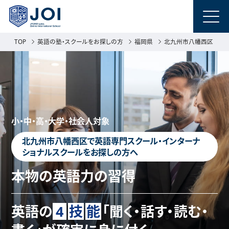
TOP
英語の塾・スクールをお探しの方
福岡県
北九州市八幡西区
小・中・高・大学・社会人対象
北九州市八幡西区で英語専門スクール・インターナ
ショナルスクールをお探しの方へ
本物の英語力の習得
英語の
4
技
能
「聞く・話す・読む・