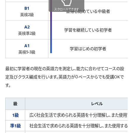
B1
スクロールできます
習得し始めている中級者
英検2級
A2
学習を継続している初学者
英検準2級
A1
学習はじめの初学者
英検5-3級
最初に学習者の現在の英語力を測定し、能力に合わせてコースの設
定及びクラス編成を行います。英語力が０ベースからでも受講OKで
す。
級
レベル
1級
広く社会生活で求められる英語を十分理解し、
また使用す
準1級
社会生活で求められる英語を十分理解し、
また使用するこ