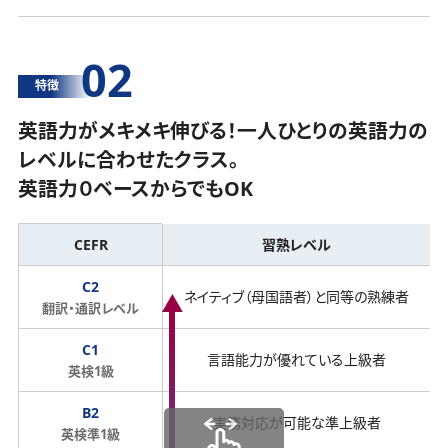
02
特徴
英語力がメキメキ伸びる！一人ひとりの英語力の
レベルに合わせたクラス。
英語力０ベースからでもOK
CEFR
習熟レベル
C2
ネイティブ（母国語者）と同等の熟練者
翻訳・通訳レベル
C1
言語能力が優れている上級者
英検1級
B2
実務対応が可能な準上級者
英検準1級