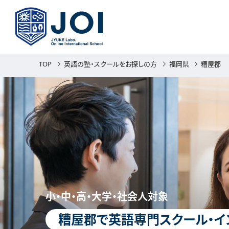
TOP
英語の塾・スクールをお探しの方
福岡県
糟屋郡
小・中・高・大学・社会人対象
糟屋郡で英語専門スクール・イ