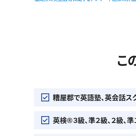
こ
糟屋郡で英語塾、英会話ス
英検®️３級、準２級、２級、