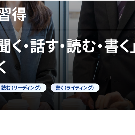
習得
「聞く・話す・読む・書く
く
読む（リーディング）
書く（ライティング）