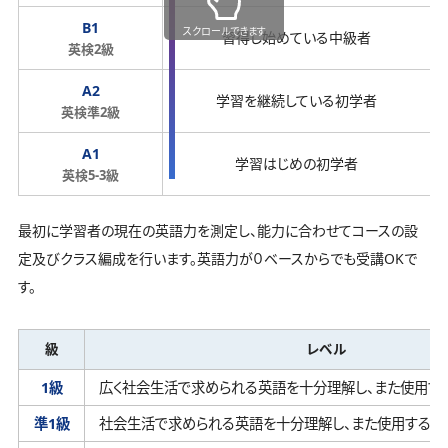
B1
スクロールできます
習得し始めている中級者
英検2級
A2
学習を継続している初学者
英検準2級
A1
学習はじめの初学者
英検5-3級
最初に学習者の現在の英語力を測定し、能力に合わせてコースの設
定及びクラス編成を行います。英語力が０ベースからでも受講OKで
す。
級
レベル
1級
広く社会生活で求められる英語を十分理解し、
また使用す
準1級
社会生活で求められる英語を十分理解し、
また使用するこ