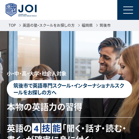
TOP
英語の塾・スクールをお探しの方
福岡県
筑後市
小・中・高・大学・社会人対象
筑後市で英語専門スクール・インターナショナルスク
ールをお探しの方へ
本物の英語力の習得
英語の
4
技
能
「聞く・話す・読む・