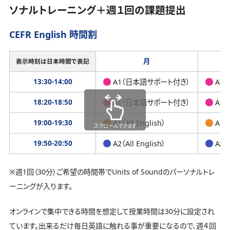
ソナルトレーニング＋週１回の課題提出
CEFR English 時間割
月
表示時刻は日本時間で表記
13:30-14:00
A1（日本語サポート付き）
A1
18:20-18:50
A1（日本語サポート付き）
A1
19:00-19:30
A1（All English）
A1（A
スクロールできます
19:50-20:50
A2（All English）
A2（A
※週1回（30分）ご希望の時間帯でUnits of Soundのパーソナルトレ
ーニングが入ります。
オンラインで集中できる時間を想定して授業時間は30分に設定され
ています。出来るだけ毎日英語に触れる事が重要になるので、週４回