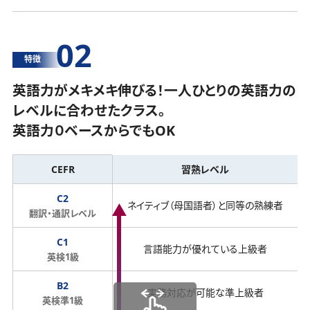
02
特徴
英語力がメキメキ伸びる！一人ひとりの英語力の
レベルに合わせたクラス。
英語力０ベースからでもOK
CEFR
習熟レベル
C2
ネイティブ（母国語者）と同等の熟練者
翻訳・通訳レベル
C1
言語能力が優れている上級者
英検1級
B2
実務対応が可能な準上級者
英検準1級