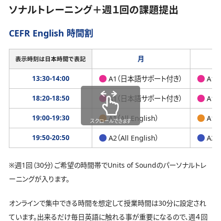
ソナルトレーニング＋週１回の課題提出
CEFR English 時間割
月
表示時刻は日本時間で表記
13:30-14:00
A1（日本語サポート付き）
A1
18:20-18:50
A1（日本語サポート付き）
A1
19:00-19:30
A1（All English）
A1（A
スクロールできます
19:50-20:50
A2（All English）
A2（A
※週1回（30分）ご希望の時間帯でUnits of Soundのパーソナルトレ
ーニングが入ります。
オンラインで集中できる時間を想定して授業時間は30分に設定され
ています。出来るだけ毎日英語に触れる事が重要になるので、週４回