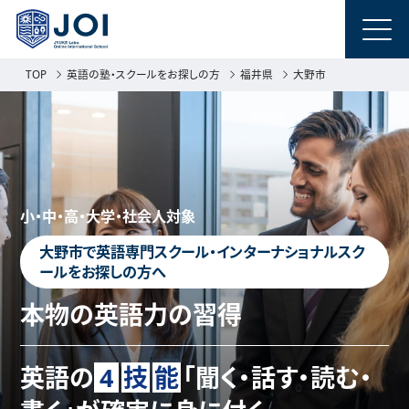
TOP
英語の塾・スクールをお探しの方
福井県
大野市
小・中・高・大学・社会人対象
大野市で英語専門スクール・インターナショナルスク
ールをお探しの方へ
本物の英語力の習得
英語の
4
技
能
「聞く・話す・読む・