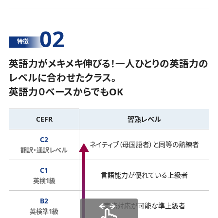
02
特徴
英語力がメキメキ伸びる！一人ひとりの英語力の
レベルに合わせたクラス。
英語力０ベースからでもOK
CEFR
習熟レベル
C2
ネイティブ（母国語者）と同等の熟練者
翻訳・通訳レベル
C1
言語能力が優れている上級者
英検1級
B2
実務対応が可能な準上級者
英検準1級