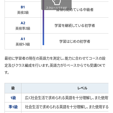
B1
スクロールできます
習得し始めている中級者
英検2級
A2
学習を継続している初学者
英検準2級
A1
学習はじめの初学者
英検5-3級
最初に学習者の現在の英語力を測定し、能力に合わせてコースの設
定及びクラス編成を行います。英語力が０ベースからでも受講OKで
す。
級
レベル
1級
広く社会生活で求められる英語を十分理解し、
また使用す
準1級
社会生活で求められる英語を十分理解し、
また使用するこ