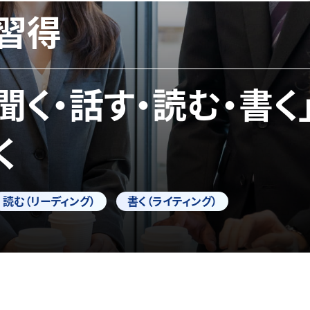
習得
「聞く・話す・読む・書く
く
読む（リーディング）
書く（ライティング）