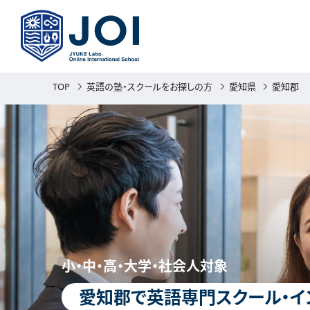
TOP
英語の塾・スクールをお探しの方
愛知県
愛知郡
小・中・高・大学・社会人対象
愛知郡で英語専門スクール・イ