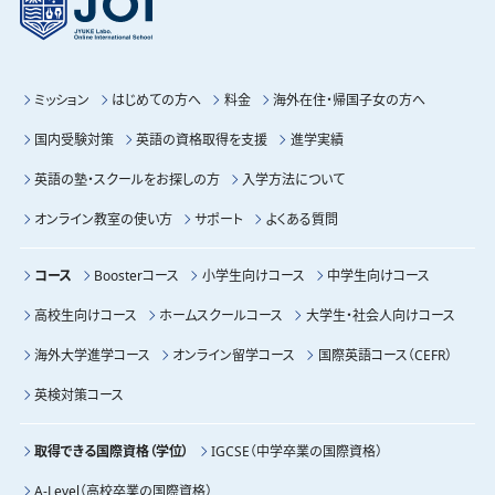
ミッション
はじめての方へ
料金
海外在住・帰国子女の方へ
国内受験対策
英語の資格取得を支援
進学実績
英語の塾・スクールをお探しの方
入学方法について
オンライン教室の使い方
サポート
よくある質問
コース
Boosterコース
小学生向けコース
中学生向けコース
高校生向けコース
ホームスクールコース
大学生・社会人向けコース
海外大学進学コース
オンライン留学コース
国際英語コース（CEFR）
英検対策コース
取得できる国際資格（学位）
IGCSE（中学卒業の国際資格）
A-Level（高校卒業の国際資格）