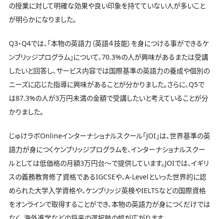
の授業に対して明確な効果や良い印象を持てていない人が多いこと
が明らかになりました。
Q3・Q4では、「本物の英語力（英語４技能）を身につける事ができるケ
ンブリッジプログラム」について、70.3%の人が興味があるまたは受講
したいと回答し、サービス内容では国際基準の英語力の養成や個別の
ニーズに応じた指導に興味があることが分かりました。さらに、Q5で
は87.3%の人が3万円未満の金額で受講したいと考えていることが分
かりました。
じゅけラボOnlineインターナショナルスクール「JOI」は、世界基準の英
語力が身につくケンブリッジプログラムを、インターナショナルスクー
ルとしては低価格の月額3万円台～で提供しています。JOIでは、イギリ
スの義務教育修了資格であるIGCSEや、A-Levelといった世界的に認
められた大学入学資格や、ケンブリッジ英検やIELTSなどの国際資格
をオンラインで取得することができ、本物の英語力が身につくだけでは
なく、海外進学などの将来の選択肢の幅が広がります。