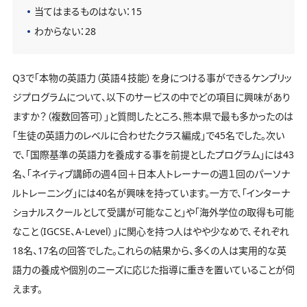
当てはまるものはない：15
わからない：28
Q3で「本物の英語力（英語４技能）を身につける事ができるケンブリッ
ジプログラムについて、以下のサービスの中でどの項目に興味があり
ますか？（複数回答可）」と質問したところ、熊本県で最も多かったのは
「生徒の英語力のレベルに合わせたクラス編成」で45名でした。次い
で、「国際基準の英語力を養成する事を前提としたプログラム」には43
名、「ネイティブ講師の週４回＋日本人トレーナーの週１回のパーソナ
ルトレーニング」には40名が興味を持っています。一方で、「インターナ
ショナルスクールとして受講が可能なこと」や「海外学位の取得も可能
なこと（IGCSE、A-Level）」に関心を持つ人はやや少なめで、それぞれ
18名、17名の回答でした。これらの結果から、多くの人は実用的な英
語力の養成や個別のニーズに応じた指導に重きを置いていることが伺
えます。