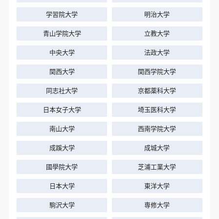
学習院大学
明治大学
志望校は2年生の夏の終わり頃に決めました。研究し
ていることがとても魅力的だったからです。10月後半
青山学院大学
立教大学
までかなり成績下位だった自分がまさか日東駒専の
一角に受かるとは思いませんでした。
中央大学
法政大学
じゅけラボは、自分でなかなか勉強が始められない
関西大学
関西学院大学
人に是非おすすめしたいです。
同志社大学
京都薬科大学
日本女子大学
埼玉医科大学
南山大学
西南学院大学
成蹊大学
成城大学
國學院大学
芝浦工業大学
日本大学
東洋大学
駒沢大学
専修大学