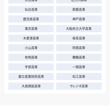
仙台高専
鈴鹿高専
鹿児島高専
神戸高専
東京高専
大阪府立大学高専
木更津高専
岐阜高専
小山高専
阿南高専
有明高専
舞鶴高専
宇部高専
一関高専
都立産業技術高専
松江高専
大島商船高専
サレジオ高専