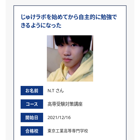
じゅけラボを始めてから自主的に勉強で
きるようになった
N.T さん
お名前
高専受験対策講座
コース
2021/12/16
開始日
合格校
東京工業高等専門学校