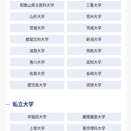
隙間時間を有効活用できるところが特に自分に合っ
和歌山県立医科大学
三重大学
ていました。
Y.H さん
お名前
山形大学
信州大学
スケジュール表が事前に渡されるので「この参考書
大学受験対策講座
コース
宮城大学
茨城大学
はお昼休みの短い時間でもできそう」「この参考書は
時間をかけて取り組みたいから家に帰ってからやろ
2021/11/1
開始日
都留文科大学
新潟大学
う」などと、自分の中でさらに細かくスケジュールを
組み立てることができました。1人で黙々と目標に向
日本大学生物資源学部
滋賀大学
鳥取大学
合格校
近畿大学農学部
かって勉強したい人におすすめです。
香川大学
高知大学
志望校については、元々医療系に進みたいという気
佐賀大学
長崎大学
持ちがあり、高校2年生の総合学習で県内の大学を
予備校に通ってはいたが、勉強の熱がなかなか入ら
調べたときに大学が公式に出しているYouTubeの動
ずにいた。じゅけラボは、計画を立ててくれるという点
鹿児島大学
琉球大学
画を見て、面白そうだなと思ったので宮城大学看護
がすごく魅力的で、料金も他の予備校に比べたらか
学群に決めました。
なり安かったので始めようと思いました。
私立大学
無事合格したので、まずはしっかり休んで受験の疲れ
じゅけラボを始めてから点数が全体的に30点ほど伸
を取りたいと思います。その後は大学の友達と一緒に
びました。学習量が多すぎず少なすぎずスケジュール
早稲田大学
慶應義塾大学
+ 続きを読む
大学生活を楽しみながら、4年後の国試に備えたいと
をたててくれたおかげで取り組みやすく、勉強の習慣
思います。
上智大学
東京理科大学
が付きました。