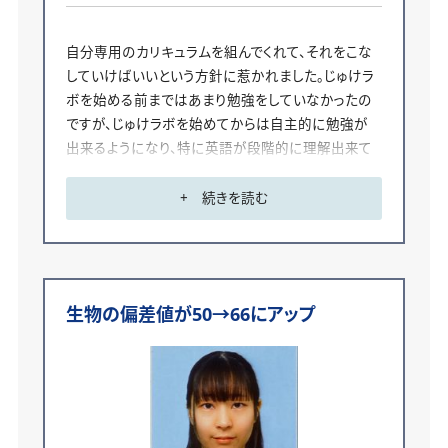
自分専用のカリキュラムを組んでくれて、それをこな
していけばいいという方針に惹かれました。じゅけラ
ボを始める前まではあまり勉強をしていなかったの
ですが、じゅけラボを始めてからは自主的に勉強が
出来るようになり、特に英語が段階的に理解出来て
使いこなせるようになりました。
+ 続きを読む
志望校は、2学期の初め頃に工学系の勉強に興味を
持ったので東京工業高等専門学校に決めました。受
かったことは嬉しいですが、これからも勉強にめげな
いように、努力することを続けたいと思います。
生物の偏差値が50→66にアップ
じゅけラボは自分のペースで出来る点が良かったで
す。