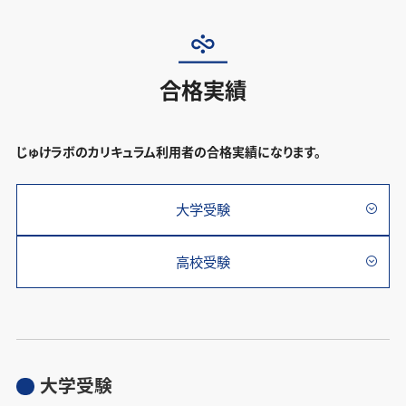
じゅけラボを始めてから自主的に勉強で
生物の偏差値が50→66にアップ
じゅけラボは、自分でなかなか勉強が始められない
きるようになった
人に是非おすすめしたいです。
合格実績
じゅけラボのカリキュラム利用者の合格実績になります。
Y さん
お名前
大学受験
N.T さん
お名前
大学受験対策講座
コース
高専受験対策講座
コース
高校受験
2021/3/16
開始日
2021/12/16
開始日
宮城大学看護学群
合格校
仙台医療センター附属看護助産学校看護
合格校
東京工業高等専門学校
学科
大学受験
生物の偏差値が50→66にアップ
自分専用のカリキュラムを組んでくれて、それをこな