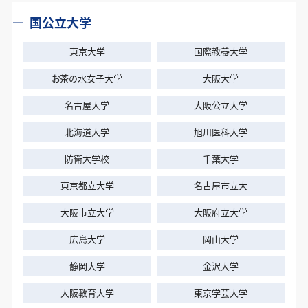
じゅけラボを始める前は、学校の課題はきちんと取り
していけばいいという方針に惹かれました。じゅけラ
国公立大学
組んでいましたが、受験勉強はそれほどしていません
ボを始める前まではあまり勉強をしていなかったの
でした。
ですが、じゅけラボを始めてからは自主的に勉強が
東京大学
国際教養大学
出来るようになり、特に英語が段階的に理解出来て
学校の授業だけでは自分の弱点を克服することがで
お茶の水女子大学
大阪大学
使いこなせるようになりました。
きず、なにから手を付けていいのか分からなかったの
+ 続きを読む
+ 続きを読む
名古屋大学
大阪公立大学
で、オーダーメイドのカリキュラムを組んでもらえるじ
志望校は、2学期の初め頃に工学系の勉強に興味を
ゅけラボを始めました。
持ったので東京工業高等専門学校に決めました。受
北海道大学
旭川医科大学
かったことは嬉しいですが、これからも勉強にめげな
2年生11月の記述模試では生物の偏差値が50でした
いように、努力することを続けたいと思います。
防衛大学校
千葉大学
が、じゅけラボを始めてから、3年生7月の記述模試で
じゅけラボを始めてから全体的に30点ほ
56、10月の記述模試では66と、成績が伸びました。同
じゅけラボは自分のペースで出来る点が良かったで
東京都立大学
名古屋市立大
ど伸びた
じページを繰り返し読み込んだり、色々な参考書を
す。
大阪市立大学
大阪府立大学
使うことによって同じ単元を違う言い回しで学べたの
で、理解が深まったのだと思います。
広島大学
岡山大学
隙間時間を有効活用し、細かいスケジュー
静岡大学
金沢大学
ルで学習できた
大阪教育大学
東京学芸大学
じゅけラボは、塾まで通う時間を短縮できるところと、