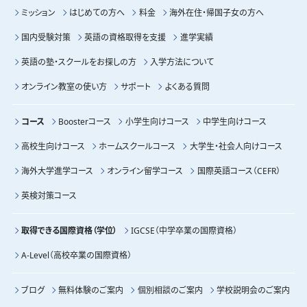
ミッション
はじめての方へ
料金
海外在住・帰国子女の方へ
国内受験対策
英語の資格取得を支援
進学実績
英語の塾・スクールをお探しの方
入学方法について
オンライン教室の使い方
サポート
よくある質問
コース
Boosterコース
小学生向けコース
中学生向けコース
高校生向けコース
ホームスクールコース
大学生・社会人向けコース
海外大学進学コース
オンライン留学コース
国際英語コース（CEFR）
英検対策コース
取得できる国際資格（学位）
IGCSE（中学卒業の国際資格）
A-Level（高校卒業の国際資格）
ブログ
無料体験のご案内
個別相談のご案内
学校説明会のご案内