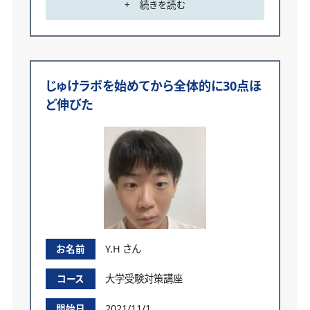
+ 続きを読む
で、オーダーメイドのカリキュラムを組んでもらえるじ
ゅけラボを始めました。
2年生11月の記述模試では生物の偏差値が50でした
が、じゅけラボを始めてから、3年生7月の記述模試で
じゅけラボを始めてから全体的に30点ほ
56、10月の記述模試では66と、成績が伸びました。同
ど伸びた
じページを繰り返し読み込んだり、色々な参考書を
使うことによって同じ単元を違う言い回しで学べたの
で、理解が深まったのだと思います。
隙間時間を有効活用し、細かいスケジュー
ルで学習できた
じゅけラボは、塾まで通う時間を短縮できるところと、
隙間時間を有効活用できるところが特に自分に合っ
ていました。
Y.H さん
お名前
スケジュール表が事前に渡されるので「この参考書
大学受験対策講座
コース
はお昼休みの短い時間でもできそう」「この参考書は
時間をかけて取り組みたいから家に帰ってからやろ
2021/11/1
開始日